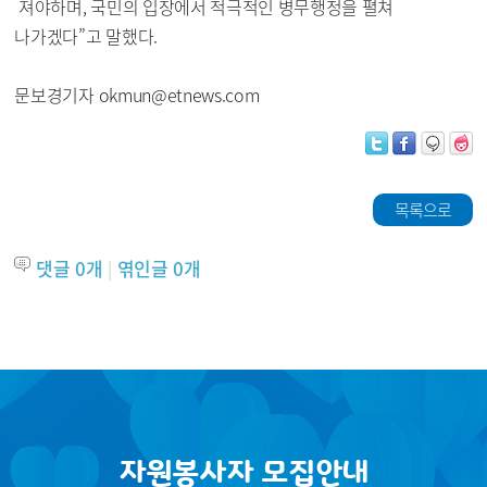
져야하며, 국민의 입장에서 적극적인 병무행정을 펼쳐
나가겠다”고 말했다.
문보경기자
okmun
@
etnews.com
목록으로
댓글
0
개
|
엮인글
0
개
자원봉사자 모집안내