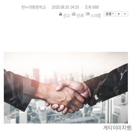
한누리병원학교
2020.08.10 14:19
조회
688
|
|
신고
인쇄
스크랩
게티이미지
뱅