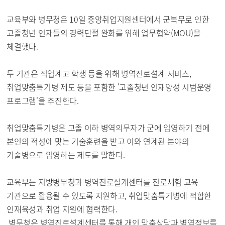
교육부와 병무청은 10일 중앙취업지원센터에서 군복무로 인한
고졸청년 인재들의 경력단절 완화를 위해 업무협약(
MOU
)을
체결했다.
두 기관은 직업계고 학생 등을 위해 병역진로설계 서비스,
취업맞춤특기병 제도 등을 포함한 '고졸청년 인재양성 시범운영
프로그램'을 추진한다.
취업맞춤특기병은 고졸 이하 병역의무자가 군에 입영하기 전에
본인의 적성에 맞는 기술훈련을 받고 이와 연계된 분야의
기술병으로 입영하는 제도를 말한다.
교육부는 지방병무청과 병역진로설계센터를 진로체험 교육
기관으로 활용될 수 있도록 지원하고, 취업맞춤특기병에 적합한
인재육성과 취업 지원에 협력한다.
병무청은 병역진로설계센터를 통해 개인 맞춤상담과 병역정보를