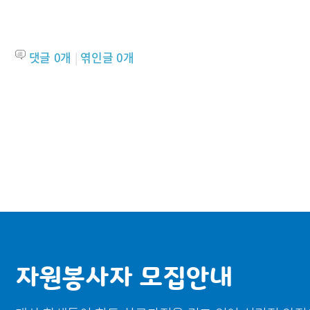
댓글
0
개
|
엮인글
0
개
자원봉사자 모집안내